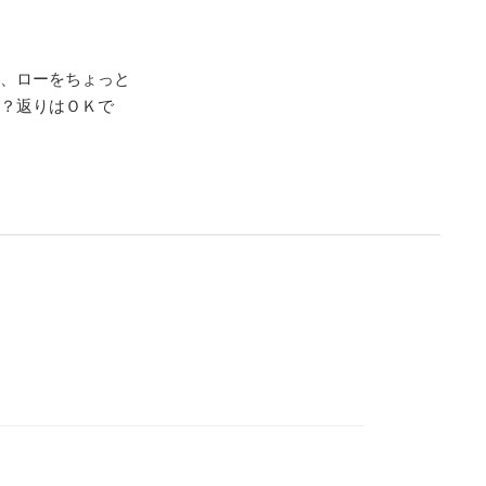
て、ローをちょっと
か？返りはＯＫで