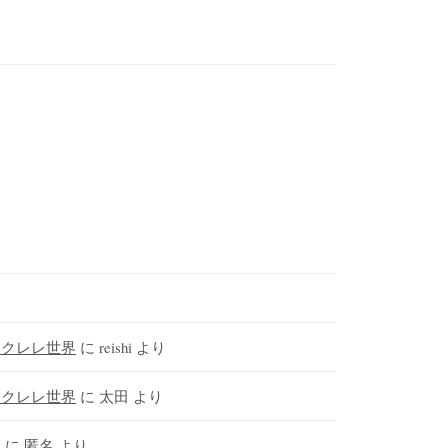
ウクレレ世界
に
reishi
より
ウクレレ世界
に
太田
より
さ
に
匿名
より