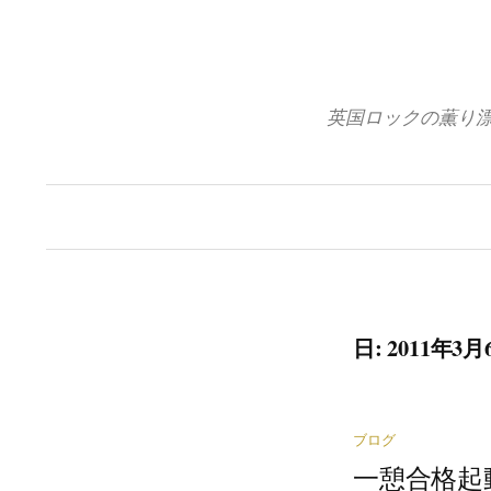
コ
ン
テ
ン
英国ロックの薫り
ツ
へ
ス
キ
ッ
プ
日: 2011年3月
ブログ
一憩合格起