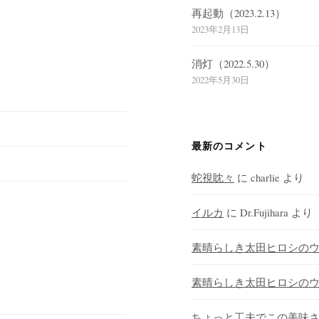
再起動（2023.2.13）
2023年2月13日
消灯（2022.5.30）
2022年5月30日
最新のコメント
蛇視眈々
に
charlie
より
イルカ
に
Dr.Fujihara
より
素晴らしき太田ヒロシの
素晴らしき太田ヒロシの
ちょっと工夫でこの美味