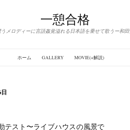
一憩合格
漂うメロディーに言語姦覚溢れる日本語を乗せて歌うー和田
ホーム
GALLERY
MOVIE(+解説)
6日
動テスト〜ライブハウスの風景で