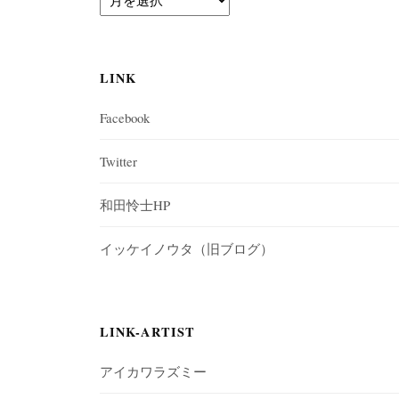
r
c
h
i
LINK
v
e
Facebook
Twitter
和田怜士HP
イッケイノウタ（旧ブログ）
LINK-ARTIST
アイカワラズミー