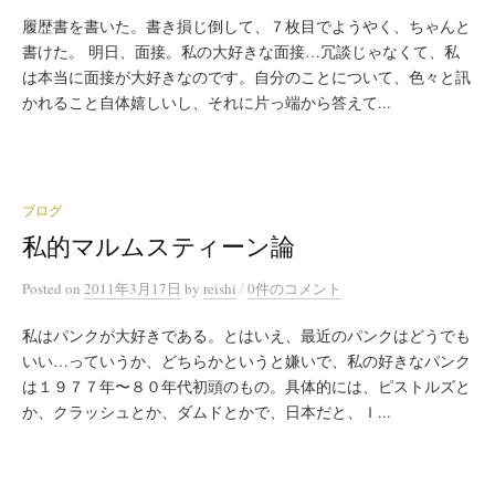
履歴書を書いた。書き損じ倒して、７枚目でようやく、ちゃんと
書けた。 明日、面接。私の大好きな面接…冗談じゃなくて、私
は本当に面接が大好きなのです。自分のことについて、色々と訊
かれること自体嬉しいし、それに片っ端から答えて...
ブログ
私的マルムスティーン論
/
Posted
on
2011年3月17日
by
reishi
0件のコメント
私はパンクが大好きである。とはいえ、最近のパンクはどうでも
いい…っていうか、どちらかというと嫌いで、私の好きなパンク
は１９７７年〜８０年代初頭のもの。具体的には、ピストルズと
か、クラッシュとか、ダムドとかで、日本だと、Ｉ...