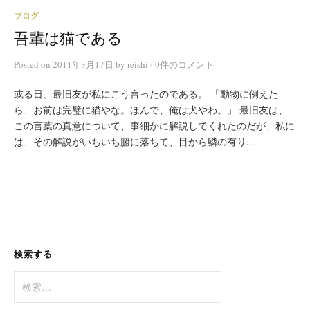
ブログ
吾輩は猫である
/
Posted
on
2011年3月17日
by
reishi
0件のコメント
或る日、最旧友が私にこう言ったのである。 「動物に例えた
ら、お前は完璧に猫やな。ほんで、俺は犬やわ。」 最旧友は、
この言葉の真意について、事細かに解説してくれたのだが、私に
は、その解説がいちいち腑に落ちて、目から鱗の有り...
検索する
検
索
: