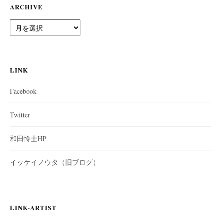
ARCHIVE
A
r
c
h
i
LINK
v
e
Facebook
Twitter
和田怜士HP
イッケイノウタ（旧ブログ）
LINK-ARTIST