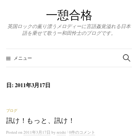
コ
一憩合格
ン
テ
英国ロックの薫り漂うメロディーに言語姦覚溢れる日本
ン
語を乗せて歌うー和田怜士のブログです。
ツ
へ
ス
メニュー
検
キ
ッ
索
プ
日: 2011年3月17日
:
ブログ
訊け！もっと、訊け！
/
Posted
on
2011年3月17日
by
reishi
0件のコメント