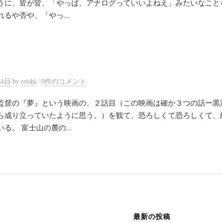
うに、皆が皆、「やっぱ、アナログっていいよねえ」みたいなこと
るや否や、「やっ...
/
14日
by
reishi
0件のコメント
監督の『夢』という映画の、２話目（この映画は確か３つの話ー黒
ら成り立っていたように思う。）を観て、恐ろしくて恐ろしくて、
る。 富士山の麓の...
最新の投稿