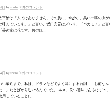
/
14日
by
reishi
0件のコメント
太宰治は「人ではありません。その胸に、奇妙な、臭い一匹の虫が
は呼んでいます。」と言い、坂口安吾はズバリ、「バカモノ」と言
芸術家は花です。何の腹...
/
14日
by
reishi
0件のコメント
つい最近まで、私は、ドラマなどでよく耳にする台詞、「お前なん
だ！」だとばかり思い込んでいた。 本来、良い意味であるはずの
用していることに...