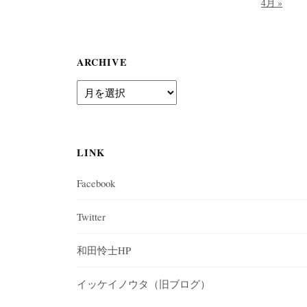
4月 »
ARCHIVE
A
r
c
h
i
LINK
v
e
Facebook
Twitter
和田怜士HP
イッケイノウタ（旧ブログ）