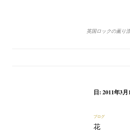
コ
ン
テ
ン
英国ロックの薫り
ツ
へ
ス
キ
ッ
プ
日: 2011年3月
ブログ
花