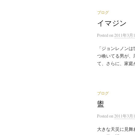
ブログ
イマジン
Posted
on
2011年3月
「ジョンレノンは
つ喚いてる男が、
て、さらに、家庭が
ブログ
盥
Posted
on
2011年3月
大きな天災に見舞