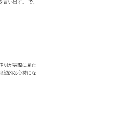
を言い出す。 で、
澤明が実際に見た
絶望的な心持にな