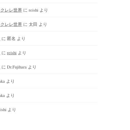
ウクレレ世界
に
reishi
より
ウクレレ世界
に
太田
より
さ
に
匿名
より
さ
に
reishi
より
さ
に
Dr.Fujihara
より
aka
より
aka
より
ishi
より