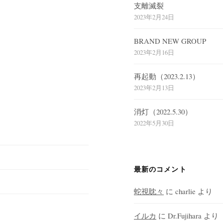
支離滅裂
2023年2月24日
BRAND NEW GROUP
2023年2月16日
再起動（2023.2.13）
2023年2月13日
消灯（2022.5.30）
2022年5月30日
最新のコメント
蛇視眈々
に
charlie
より
イルカ
に
Dr.Fujihara
より