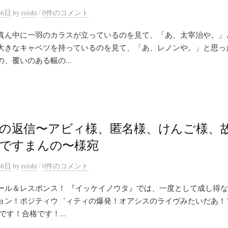
/
26日
by
reishi
0件のコメント
真ん中に一羽のカラスが立っているのを見て、「あ、太宰治や。」
大きなキャベツを持っているのを見て、「あ、レノンや。」と思っ
、覆いのある幅の...
の返信〜アビィ様、匿名様、けんご様、
 ですまんの〜様宛
/
26日
by
reishi
0件のコメント
ール＆レスポンス！ 『イッケイノウタ』では、一度として成し得
ョン！ポジティウ゛ィティの爆発！オアシスのライヴみたいだあ！
です！合格です！...