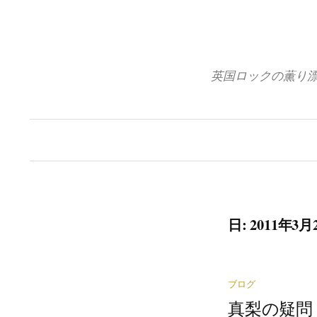
コ
ン
テ
ン
英国ロックの薫り
ツ
へ
ス
キ
ッ
プ
日: 2011年3月
ブログ
真梨の疑問