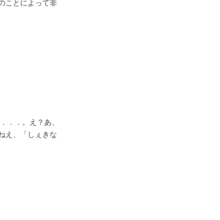
のことによって非
ベ．．．。え？あ、
ねえ、「しぇきな