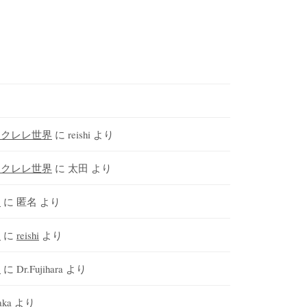
ウクレレ世界
に
reishi
より
ウクレレ世界
に
太田
より
さ
に
匿名
より
さ
に
reishi
より
さ
に
Dr.Fujihara
より
aka
より