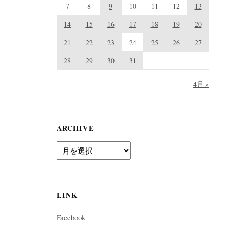
7
8
9
10
11
12
13
14
15
16
17
18
19
20
21
22
23
24
25
26
27
28
29
30
31
4月 »
ARCHIVE
A
r
c
h
i
LINK
v
e
Facebook