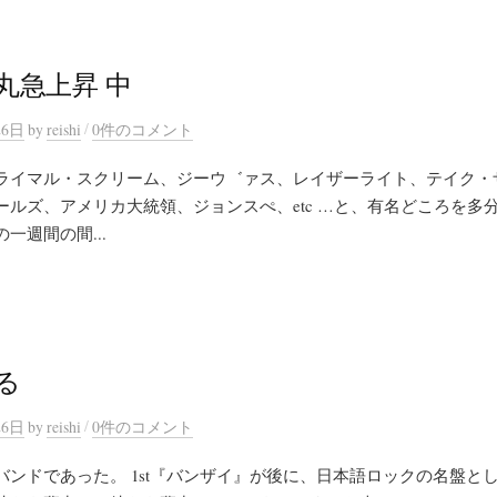
丸急上昇 中
/
26日
by
reishi
0件のコメント
ライマル・スクリーム、ジーウ゛ァス、レイザーライト、テイク・
ルズ、アメリカ大統領、ジョンスぺ、etc …と、有名どころを多分
一週間の間...
る
/
26日
by
reishi
0件のコメント
バンドであった。 1st『バンザイ』が後に、日本語ロックの名盤と