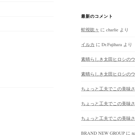
最新のコメント
蛇視眈々
に
charlie
より
イルカ
に
Dr.Fujihara
より
素晴らしき太田ヒロシの
素晴らしき太田ヒロシの
ちょっと工夫でこの美味
ちょっと工夫でこの美味
ちょっと工夫でこの美味
BRAND NEW GROUP
に
n