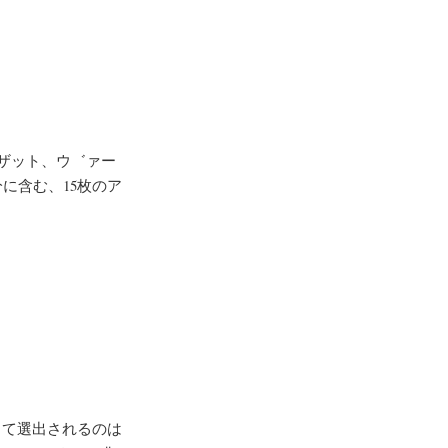
ザット、ウ゛ァー
に含む、15枚のア
して選出されるのは