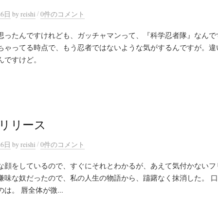
/
26日
by
reishi
0件のコメント
思ったんですけれども、ガッチャマンって、『科学忍者隊』なんで
ちゃってる時点で、もう忍者ではないような気がするんですが。違
んですけど。
リリース
/
26日
by
reishi
0件のコメント
な顔をしているので、すぐにそれとわかるが、あえて気付かないフ
嫌味な奴だったので、私の人生の物語から、躊躇なく抹消した。 
は。 唇全体が微...