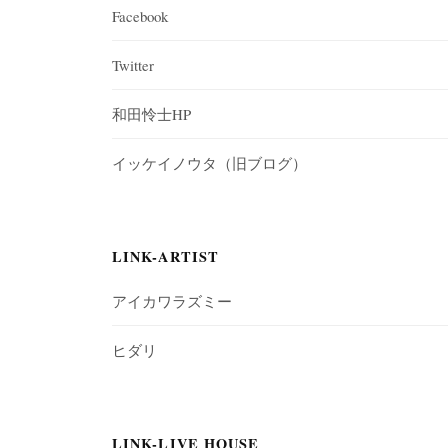
e
Facebook
Twitter
和田怜士HP
イッケイノウタ（旧ブログ）
LINK-ARTIST
アイカワラズミー
ヒダリ
LINK-LIVE HOUSE