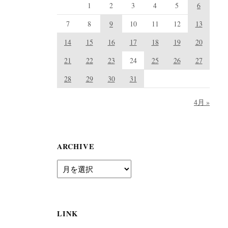
1
2
3
4
5
6
7
8
9
10
11
12
13
14
15
16
17
18
19
20
21
22
23
24
25
26
27
28
29
30
31
4月 »
ARCHIVE
A
r
c
h
i
LINK
v