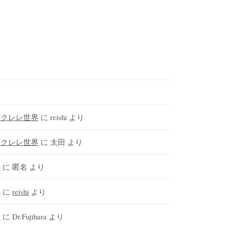
ウクレレ世界
に
reishi
より
ウクレレ世界
に
太田
より
さ
に
匿名
より
さ
に
reishi
より
さ
に
Dr.Fujihara
より