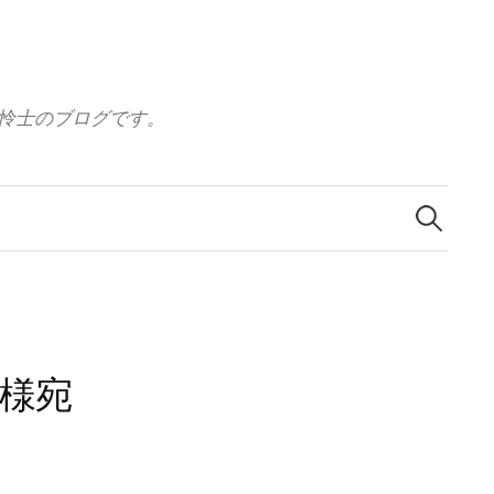
怜士のブログです。
検
索
:
様宛