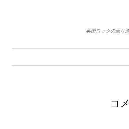
コ
ン
テ
ン
英国ロックの薫り
ツ
へ
ス
キ
ッ
プ
コ