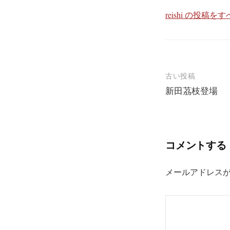
reishi の投稿を
古い投稿
新田茘枝登場
投
稿
ナ
コメントする
ビ
ゲ
メールアドレス
ー
シ
ョ