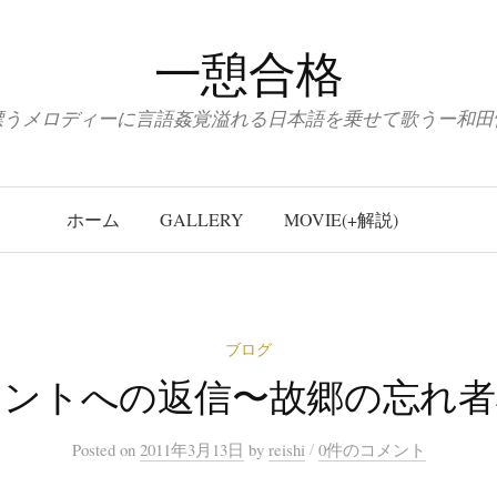
一憩合格
漂うメロディーに言語姦覚溢れる日本語を乗せて歌うー和田
ホーム
GALLERY
MOVIE(+解説)
ブログ
メントへの返信〜故郷の忘れ者
/
Posted
on
2011年3月13日
by
reishi
0件のコメント